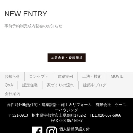
NEW ENTRY
事前予約制完成内覧会のお知らせ
お知らせ
コンセプト
建築実例
工法・技術
MOVIE
Q&A
認定住宅
家づくりの流れ
建築中ブログ
会社案内
高性能外断熱住宅・建築設計・施工＆リフォーム 有限会社 ケーユ
ーハウジング
〒321-0913 栃木県宇都宮市上桑島町1752-2 TEL.028-657-5966
FAX.028-657-5967
個人情報保護方針